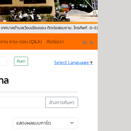
ำบลเวียงเชียงของ ติดต่อสอบถาม : โทรศัพท์ : 0-5379-1171 Fax : 053-792-015 G
ะดาน ถาม-ตอบ (Q&A)
ติดต่อเรา
ก+
ก-
ค้นหา
Select Language
▼
าล
ล้างการค้นหา