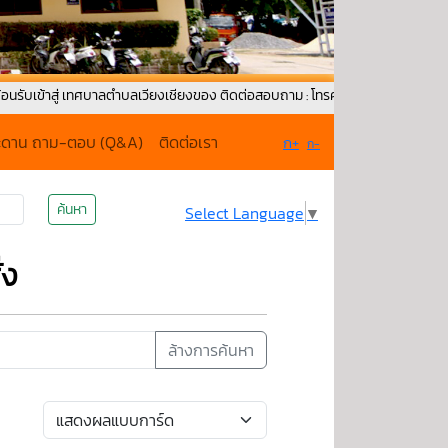
่ เทศบาลตำบลเวียงเชียงของ ติดต่อสอบถาม : โทรศัพท์ : 0-5379-1171 Fax : 053-
ะดาน ถาม-ตอบ (Q&A)
ติดต่อเรา
ก+
ก-
ค้นหา
Select Language
▼
่ง
ล้างการค้นหา