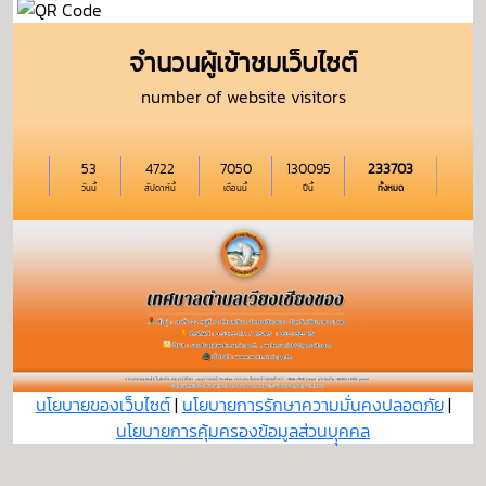
จำนวนผู้เข้าชมเว็บไซต์
number of website visitors
53
4722
7050
130095
233703
วันนี้
สัปดาห์นี้
เดือนนี้
ปีนี้
ทั้งหมด
นโยบายของเว็บไซต์
|
นโยบายการรักษาความมั่นคงปลอดภัย
|
นโยบายการคุ้มครองข้อมูลส่วนบุุคคล