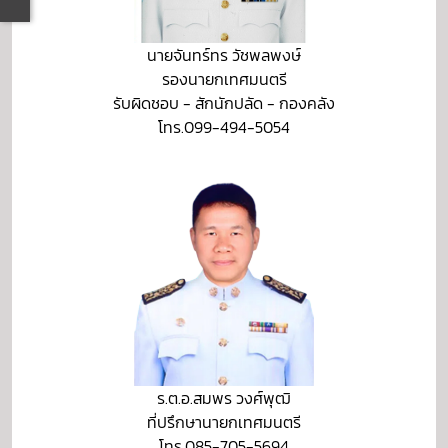
นายจันทร์ทร วัชพลพงษ์
รองนายกเทศมนตรี
รับผิดชอบ - สักนักปลัด - กองคลัง
โทร.099-494-5054
ร.ต.อ.สมพร วงศ์พุฒิ
ที่ปรึกษานายกเทศมนตรี
โทร.085-705-5694